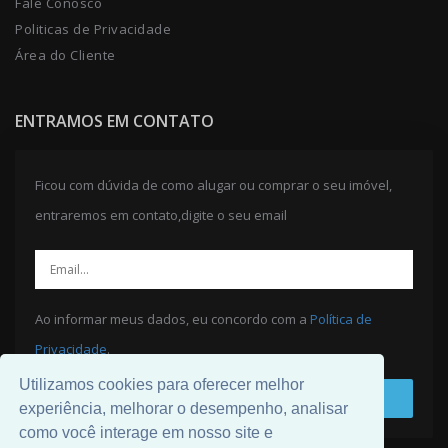
Fale Conosco
Politicas de Privacidade
Área do Cliente
ENTRAMOS EM CONTATO
Ficou com dúvida de como alugar ou comprar o seu imóvel,
entraremos em contato,digite o seu email
Ao informar meus dados, eu concordo com a
Política de
Privacidade
.
Utilizamos cookies para oferecer melhor
ENVIAR
experiência, melhorar o desempenho, analisar
como você interage em nosso site e