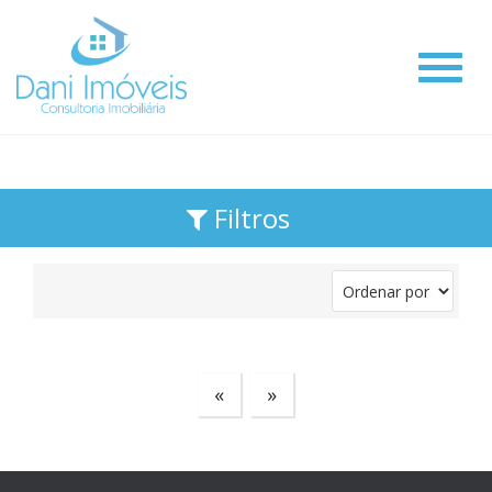
#
Filtros
«
»