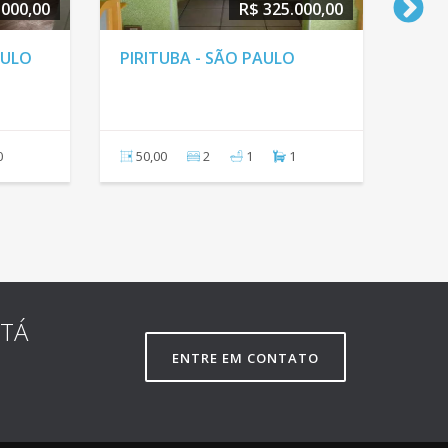
.000,00
R$ 325.000,00
AULO
PIRITUBA - SÃO PAULO
FREG
PAU
0
50,00
2
1
1
58,
STÁ
ENTRE EM CONTATO