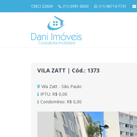
CRECI 32809
(11) 3991-6030
(11) 98719-7731
VILA ZATT | Cód.: 1373
Vila Zatt - São Paulo
IPTU: R$ 0,00
Condomínio: R$ 0,00
Previous