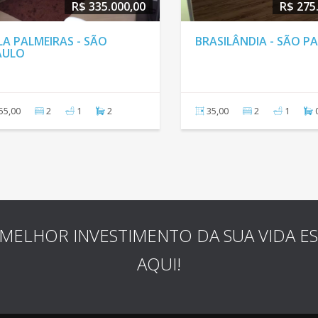
R$ 335.000,00
R$ 275
LA PALMEIRAS - SÃO
BRASILÂNDIA - SÃO P
AULO
55,00
2
1
2
35,00
2
1
MELHOR INVESTIMENTO DA SUA VIDA E
AQUI!