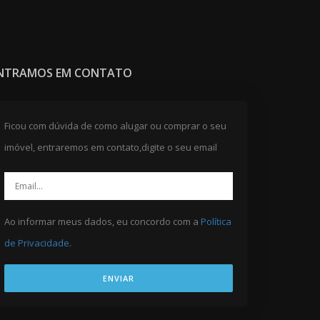
NTRAMOS EM CONTATO
Ficou com dúvida de como alugar ou comprar o seu
imóvel, entraremos em contato,digite o seu email
Ao informar meus dados, eu concordo com a
Política
de Privacidade
.
ENVIAR