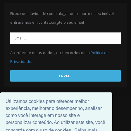
Ficou com dúvida de como alugar ou comprar o seu imóvel,
entraremos em contato,digite o seu email
Ao informar meus dados, eu concordo com a
Política de
Privacidade
.
ENVIAR
Utilizamos cookies para oferecer melhor
experiência, melhorar o desempenho, analisar
© 2026 Desenvolvido por
Universal Software
.
como você interage em nosso site e
personalizar conteúdo. Ao utilizar este site, você
concorda com o uso de cookies.
Saiba mais