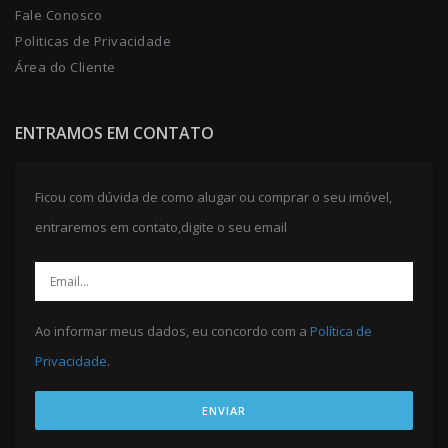
Fale Conosco
Politicas de Privacidade
Área do Cliente
ENTRAMOS EM CONTATO
Ficou com dúvida de como alugar ou comprar o seu imóvel,
entraremos em contato,digite o seu email
Ao informar meus dados, eu concordo com a
Política de
Privacidade
.
ENVIAR