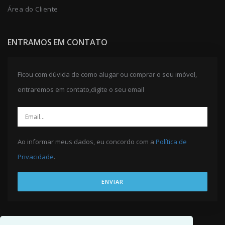
Área do Cliente
ENTRAMOS EM CONTATO
Ficou com dúvida de como alugar ou comprar o seu imóvel,
entraremos em contato,digite o seu email
Ao informar meus dados, eu concordo com a
Política de
Privacidade
.
ENVIAR