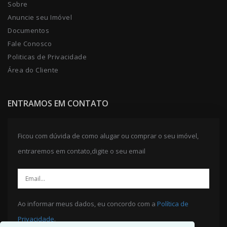
Sobre
Anuncie seu Imóvel
Documentos
Fale Conosco
Politicas de Privacidade
Área do Cliente
ENTRAMOS EM CONTATO
Ficou com dúvida de como alugar ou comprar o seu imóvel,
entraremos em contato,digite o seu email
Ao informar meus dados, eu concordo com a
Política de
Privacidade
.