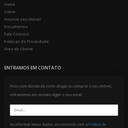
Home
Sobre
Anuncie seu Imóvel
Documentos
Fale Conosco
Politicas de Privacidade
Área do Cliente
ENTRAMOS EM CONTATO
Ficou com dúvida de como alugar ou comprar o seu imóvel,
entraremos em contato,digite o seu email
Ao informar meus dados, eu concordo com a
Política de