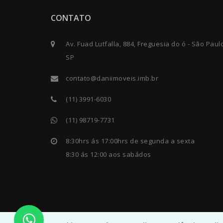
CONTATO
Av. Fuad Lutfalla, 884, Freguesia do ó - São Paul
SP
contato@daniimoveis.imb.br
(11) 3991-6030
(11) 98719-7731
8:30hrs ás 17:00hrs de segunda a sexta
8:30 ás 12:00 aos sabádos