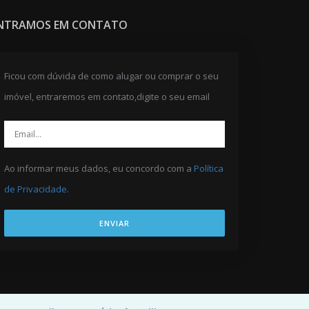
NTRAMOS EM CONTATO
Ficou com dúvida de como alugar ou comprar o seu
imóvel, entraremos em contato,digite o seu email
Ao informar meus dados, eu concordo com a
Política
de Privacidade
.
ENVIAR