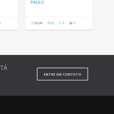
PAULO
1
50,00
2
1
1
STÁ
ENTRE EM CONTATO