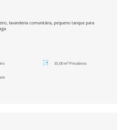
iro, lavanderia comunitária, pequeno tanque para
aga.
iro
35,00 m² Privativos
gem