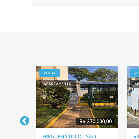
VENDA
V
APARTAMENTO
A
40.000,00
R$ 270.000,00
 PAULO
FREGUESIA DO Ó - SÃO
VI