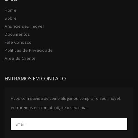
Home
Sobre
Anuncie seu Imóvel
Documentos
Fale Conosco
Politicas de Privacidade
Área do Cliente
ENTRAMOS EM CONTATO
Ficou com dúvida de como alugar ou comprar o seu imóvel,
entraremos em contato,digite o seu email