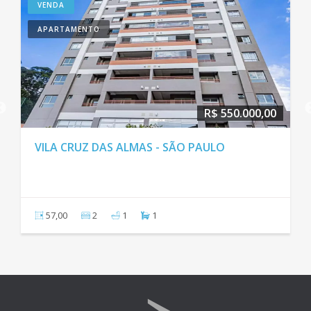
VENDA
APARTAMENTO
R$ 430.000,00
PARAÍSO - SÃO PAULO
41,00
1
0
1