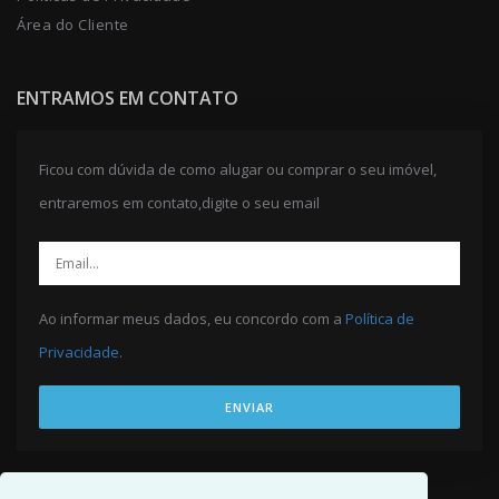
Área do Cliente
ENTRAMOS EM CONTATO
Ficou com dúvida de como alugar ou comprar o seu imóvel,
entraremos em contato,digite o seu email
Ao informar meus dados, eu concordo com a
Política de
Privacidade
.
ENVIAR