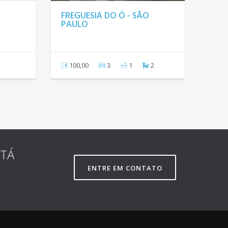
FREGUESIA DO Ó - SÃO
FREGUESIA 
PAULO
PAULO
75,00
3
1
1
85,00
2
STÁ
ENTRE EM CONTATO