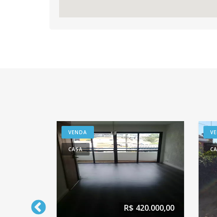
VENDA
VENDA
CASA
CASA
00
R$ 500.000,00