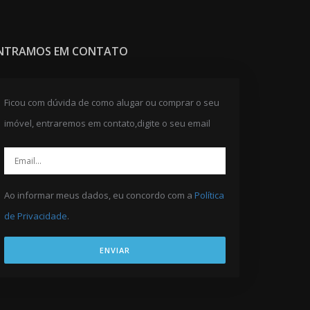
NTRAMOS EM CONTATO
Ficou com dúvida de como alugar ou comprar o seu
imóvel, entraremos em contato,digite o seu email
Ao informar meus dados, eu concordo com a
Política
de Privacidade
.
ENVIAR