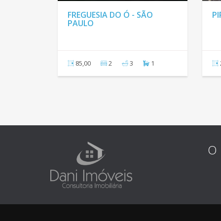
MORRO GRANDE - SÃO
VILA MIR
PAULO
0,00
2
1
2
0,00
O 