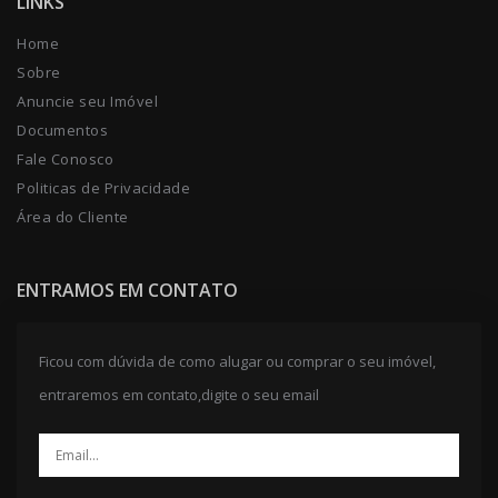
LINKS
Home
Sobre
Anuncie seu Imóvel
Documentos
Fale Conosco
Politicas de Privacidade
Área do Cliente
ENTRAMOS EM CONTATO
Ficou com dúvida de como alugar ou comprar o seu imóvel,
entraremos em contato,digite o seu email