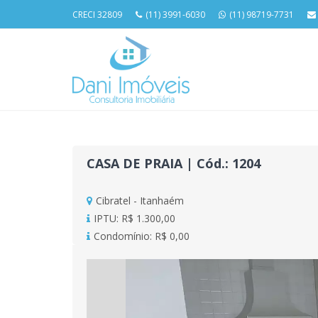
CRECI 32809
(11) 3991-6030
(11) 98719-7731
CASA DE PRAIA | Cód.: 1204
Cibratel - Itanhaém
IPTU: R$ 1.300,00
Condomínio: R$ 0,00
Previous