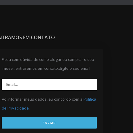
NTRAMOS EM CONTATO
Ficou com dúvida de como alugar ou comprar o seu
imóvel, entraremos em contato,digite o seu email
Ao informar meus dados, eu concordo com a
Política
de Privacidade
.
ENVIAR