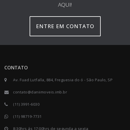
AQUI!
ENTRE EM CONTATO
CONTATO
Av. Fuad Lutfalla, 884, Freguesia do ó - São Paulo, SP
contato@daniimoveis.imb.br
(11) 3991-6030
(11) 98719-7731
8:30hrs ás 17:00hrs de segunda a sexta