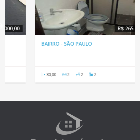
R$ 265.000,00
BAIRRO - SÃO PAULO
80,00
2
2
2