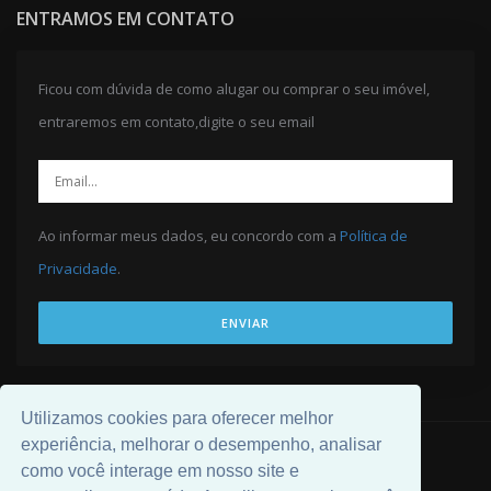
ENTRAMOS EM CONTATO
Ficou com dúvida de como alugar ou comprar o seu imóvel,
entraremos em contato,digite o seu email
Ao informar meus dados, eu concordo com a
Política de
Privacidade
.
ENVIAR
Utilizamos cookies para oferecer melhor
experiência, melhorar o desempenho, analisar
© 2026 Desenvolvido por
Universal Software
.
como você interage em nosso site e