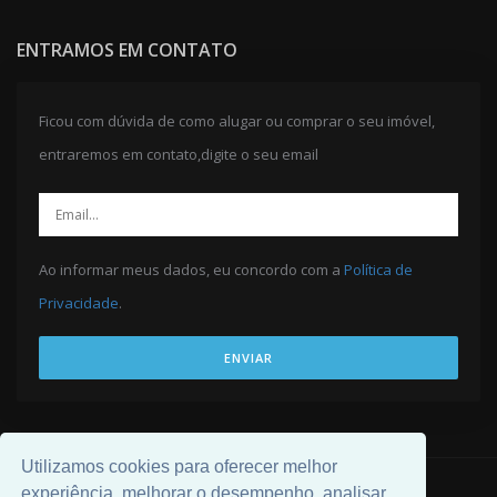
ENTRAMOS EM CONTATO
Ficou com dúvida de como alugar ou comprar o seu imóvel,
entraremos em contato,digite o seu email
Ao informar meus dados, eu concordo com a
Política de
Privacidade
.
ENVIAR
Utilizamos cookies para oferecer melhor
experiência, melhorar o desempenho, analisar
© 2026 Desenvolvido por
Universal Software
.