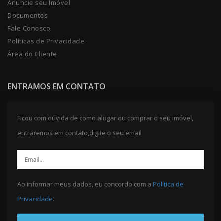
Anuncie seu Imóvel
Documentos
Fale Conosco
Politicas de Privacidade
Área do Cliente
ENTRAMOS EM CONTATO
Ficou com dúvida de como alugar ou comprar o seu imóvel,
entraremos em contato,digite o seu email
Ao informar meus dados, eu concordo com a
Política de
Privacidade
.