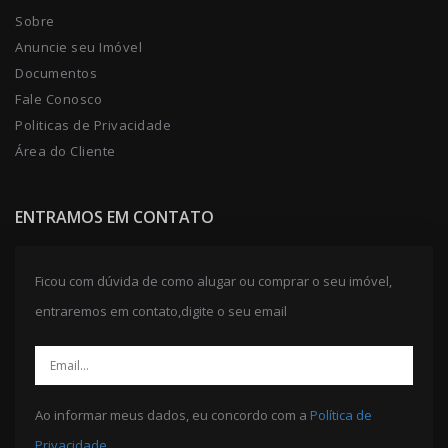
Sobre
Anuncie seu Imóvel
Documentos
Fale Conosco
Politicas de Privacidade
Área do Cliente
ENTRAMOS EM CONTATO
Ficou com dúvida de como alugar ou comprar o seu imóvel,
entraremos em contato,digite o seu email
Ao informar meus dados, eu concordo com a
Política de
Privacidade
.