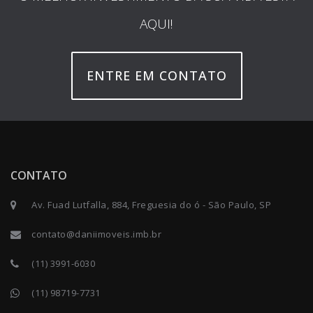
AQUI!
ENTRE EM CONTATO
CONTATO
Av. Fuad Lutfalla, 884, Freguesia do ó - São Paulo, SP
contato@daniimoveis.imb.br
(11) 3991-6030
(11) 98719-7731