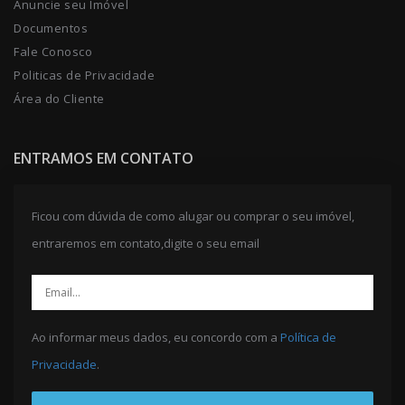
Anuncie seu Imóvel
Documentos
Fale Conosco
Politicas de Privacidade
Área do Cliente
ENTRAMOS EM CONTATO
Ficou com dúvida de como alugar ou comprar o seu imóvel,
entraremos em contato,digite o seu email
Ao informar meus dados, eu concordo com a
Política de
Privacidade
.