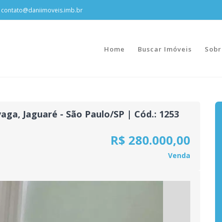
contato@daniimoveis.imb.br
Home
Buscar Imóveis
Sobr
aga, Jaguaré - São Paulo/SP | Cód.: 1253
R$ 280.000,00
Venda
Next