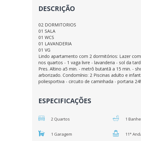
DESCRIÇÃO
02 DORMITORIOS
01 SALA
01 WCS
01 LAVANDERIA
01 VG
Lindo apartamento com 2 dormitórios: Lazer comp
nos quartos - 1 vaga livre - lavanderia - sol da ta
Pres. Altino a5 min. - metrô butantã a 15 min. - sh
arborizado. Condomínio: 2 Piscinas adulto e infanti
poliesportiva - circuito de caminhada - portaria 
ESPECIFICAÇÕES
2 Quartos
1 Banhe
1 Garagem
11° And