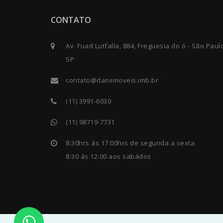
CONTATO
Av. Fuad Lutfalla, 884, Freguesia do ó - São Paul
SP
contato@daniimoveis.imb.br
(11) 3991-6030
(11) 98719-7731
8:30hrs ás 17:00hrs de segunda a sexta
8:30 ás 12:00 aos sabádos