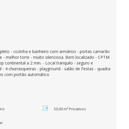
leto - cozinha e banheiro com armários - portas camarão
rde - melhor torre - muito silenciosa. Bem localizado - CPTM
op continental a 2 min. - Local tranquilo - seguro e
l - 4 churrasqueiras - playground - salão de Festas - quadra
24hs com portão automático
iro
50,00 m² Privativos
ar