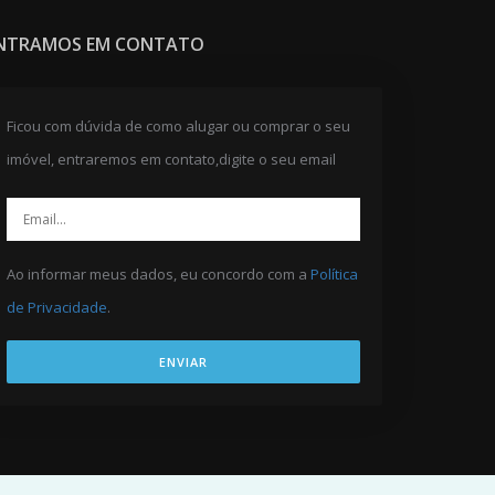
NTRAMOS EM CONTATO
Ficou com dúvida de como alugar ou comprar o seu
imóvel, entraremos em contato,digite o seu email
Ao informar meus dados, eu concordo com a
Política
de Privacidade
.
ENVIAR